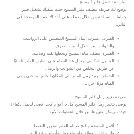
طريقة تشغيل فلتر المسبح
نوضح لك طريقة تنظيف فلتر المسبح حيث يمكنك تشغيل فلتر
حمامات السباحة من خلال ضبطه على أحد الأنظمة الموضحة في
التالي:
الصرف: يسرب الماء المتسخ المتضمن على الرواسب
والشوائب من خلال أنابيب الصرف.
الفلترة: ينظف مياه المسبح ويجعلها نقية وصافية.
الغسيل العكسي: يعمل هذا النظام على تنظيف الفلتر تلقائيًا
عن طريق التخلص من الشوائب والرمل.
الشطف: يعيد رمل الفلتر إلى المكان الخاص به حتى ينقي
المياه مرةً أخرى.
طريقة تغيير رمل فلتر المسبح
يوصى بتغيير رمل فلتر المسبح كل 5 أعوام كحد أقصى ليعمل بكفاءة
جيدة، ويمكن تغييرها من خلال الخطوات الآتية:
أقفل المضخة وافتح صمام الفلتر لتحرير الضغط.
فك براغي الغطاء بواسطة مفك وأزيله لرؤية الرمل.