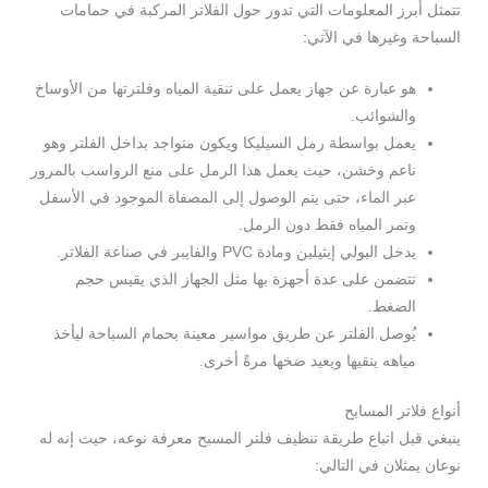
تتمثل أبرز المعلومات التي تدور حول الفلاتر المركبة في حمامات
السباحة وغيرها في الآتي:
هو عبارة عن جهاز يعمل على تنقية المياه وفلترتها من الأوساخ
والشوائب.
يعمل بواسطة رمل السيليكا ويكون متواجد بداخل الفلتر وهو
ناعم وخشن، حيث يعمل هذا الرمل على منع الرواسب بالمرور
عبر الماء، حتى يتم الوصول إلى المصفاة الموجود في الأسفل
وتمر المياه فقط دون الرمل.
يدخل البولي إيثيلين ومادة PVC والفايبر في صناعة الفلاتر.
تتضمن على عدة أجهزة بها مثل الجهاز الذي يقيس حجم
الضغط.
يُوصل الفلتر عن طريق مواسير معينة بحمام السباحة ليأخذ
مياهه ينقيها ويعيد ضخها مرةً أخرى.
أنواع فلاتر المسابح
ينبغي قبل اتباع طريقة تنظيف فلتر المسبح معرفة نوعه، حيث إنه له
نوعان يمثلان في التالي: