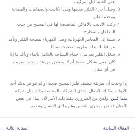
على العلبة قبل التركيب.
وصل أجزاء الفلتر ببعضها وهي الأنابيب والصمامات والمضخة
ووحدة الفلتر.
ركب الأنابيب بالأماكن المخصصة لها في المسبح من حيث
المداخل والمخارج.
نسبةً إلى المعايير الكهربائية وصل الكهرباء بمضخة الفلتر وتأكد
من قيامك بذلك بطريقة صحيحة تمامًا.
شغل الفلتر بعد ملء حمام السباحة بالكامل بالماء وتأكد ما إذا
كان يعمل بشكل صحيح أم لا، وتحقق من عدم وجود تسريب
في أي مكان.
إذا وجدت أن طريقة تنظيف فلتر المسبح صعبة أو لم تتوافر لديك أحد
الأدوات يمكنك الاتصال بإحدى الشركات المختصة بذلك مثل شركة
سما كلين
، ولكن من الضروري تنفيذ ذلك الأمر لأن الماء في بعض
الأحيان قد تمر بمجرى التنفس وغيره لدى الإنسان وتضره.
→
المقالة السابقة
المقالة التالية
←