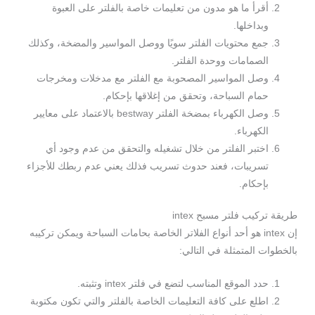
أقرأ ما هو مدون من تعليمات خاصة بالفلتر على العبوة
وبداخلها.
جمع محتويات الفلتر سويًا ووصل المواسير والمضخة، وكذلك
الصمامات ووحدة الفلتر.
وصل المواسير المصحوبة مع الفلتر مع مدخلات ومخرجات
حمام السباحة، وتحقق من إغلاقها بإحكام.
وصل الكهرباء بمضخة الفلتر bestway بالاعتماد على معايير
الكهرباء.
اختبر الفلتر من خلال تشغيله والتحقق من عدم وجود أي
تسريبات، فعند حدوث تسريب فذلك يعني عدم ربطك للأجزاء
بإحكام.
طريقة تركيب فلتر مسبح intex
إن intex هو أحد أنواع الفلاتر الخاصة بحامات السباحة ويمكن تركيبه
بالخطوات المتمثلة في التالي:
حدد الموقع المناسب لتضع في فلتر intex وتثبته.
اطلع على كافة التعليمات الخاصة بالفلتر والتي تكون مكتوبة