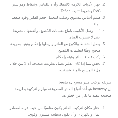
جهز الأدوات اللازمة كالمفك وأداة للقياس وشفاط ومواسير
PVC وشريط تثبيت Teflon.
صمم أساس مستوي وصلب ليتحمل حجم الفلتر وقوة ضغط
الماء.
4. وصل الأنابيب باتباع تعليمات المُصنع، وألصقها بالشريط
حتى لا تتسرب المياه.
وصل الشفاط والكوع مع الفلتر واربطها بإحكام وثبتها بطريقة
صحيح وفقًا لتعليمات المُصنع.
ركب غطاء الفلتر وثبته بإحكام.
تحقق مما إذا كان الفلتر يعمل بطريقة صحيحة أم لا من خلال
ملء المسبح بالماء وتشغيله.
طريقة تركيب فلتر مسبح bestway
إن bestway هو أحد أنواع الفلتر المعروفة، ويلزم لتركيبة بطريقة
صحيحة تنفيذ ما يلي من خطوات:
أختار مكان لتركيب الفلتر يكون مناسبًا من حيث قربه لمصادر
الماء والكهرباء، وأن يكون سطحه مستوي وقوي.