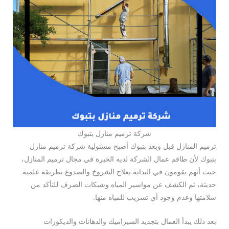
شركة ترميم منازل بتبوك
ترميم المنازل قبل وبعد بتبوك أصبح مسئولية شركة ترميم منازل
بتبوك لأن طاقم عمال الشركة لديه الخبرة في مجال ترميم المنازل،
حيث أنهم يقومون في البداية بعلاج الشروخ والصدوع بطريقة علمية
حديثة، ثم الكشف عن مواسير المياه وشبكات الصرف للتأكد من
سلامتها وعدم وجود أي تسريب للمياه منها.
بعد ذلك يبدأ العمال بتجديد السيراميك والدهانات والديكورات