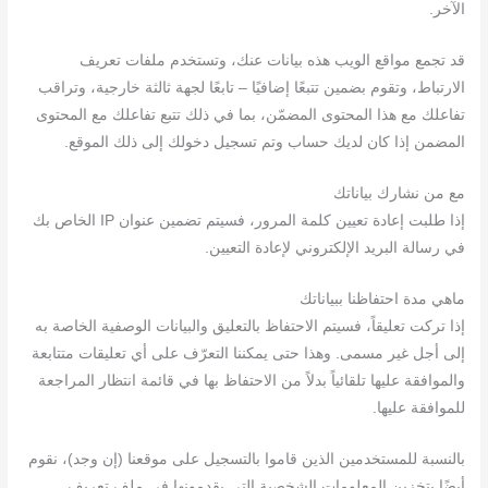
الآخر.
قد تجمع مواقع الويب هذه بيانات عنك، وتستخدم ملفات تعريف
الارتباط، وتقوم بضمين تتبعًا إضافيًا – تابعًا لجهة ثالثة خارجية، وتراقب
تفاعلك مع هذا المحتوى المضمّن، بما في ذلك تتبع تفاعلك مع المحتوى
المضمن إذا كان لديك حساب وتم تسجيل دخولك إلى ذلك الموقع.
مع من نشارك بياناتك
إذا طلبت إعادة تعيين كلمة المرور، فسيتم تضمين عنوان IP الخاص بك
في رسالة البريد الإلكتروني لإعادة التعيين.
ماهي مدة احتفاظنا ببياناتك
إذا تركت تعليقاً، فسيتم الاحتفاظ بالتعليق والبيانات الوصفية الخاصة به
إلى أجل غير مسمى. وهذا حتى يمكننا التعرّف على أي تعليقات متتابعة
والموافقة عليها تلقائياً بدلاً من الاحتفاظ بها في قائمة انتظار المراجعة
للموافقة عليها.
بالنسبة للمستخدمين الذين قاموا بالتسجيل على موقعنا (إن وجد)، نقوم
أيضًا بتخزين المعلومات الشخصية التي يقدمونها في ملف تعريف