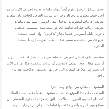
عندما تسجّل الدخول نقوم أيضاً بتهيئة ملفات عديدة لتعريف الارتباط من
أجل حفظ معلومات دخولك وخيارات شاشة العرض الخاصة بك. ملفات
تعريف الارتباط لمعلومات الدخول تبقى ليومين، بينما تبقى ملفات
تعريف ارتباط خيارات شاشة العرض لمدة سنة. سيستمر تسجيل
دخولك طيلة أسبوعين عندما تختار “تذكرني”، وإذا قمت بتسجيل
خروجك من الحساب، سيتم حذف ملفات تعريف ارتباط تسجيل
الدخول.
سيُحفظ ملف إضافي لتعريف الارتباط في مستعرضك إذا قمت بتحرير
أو نشر مقال. وهذا الملف لايتضمن أي بيانات شخصية فكل ما في الأمر
أنه يشير إلى معرّف المقالة التي حررتها. وستنتهي صلاحيته بعد يوم
واحد.
المحتوى المضمّن من مواقع ويب أخرى
المقالات على هذا الموقع قد تشمل محتوى مضمّناً (على سبيل المثال:
كمقاطع الفيديو، الصور، المقالات .. الخ). يتصرّف المحتوى المضمَّن من
مواقع ويب أخرى بالطريقة نفسها تماماً كما لو أن الزائر زار الموقع