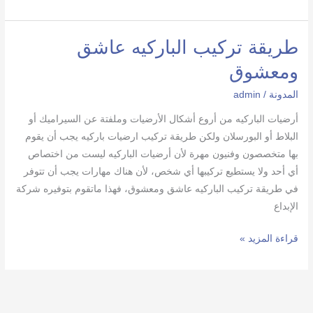
مدة
تشغيل
فلتر
طريقة تركيب الباركيه عاشق
المسبح
ومعشوق
المدونة
/
admin
أرضيات الباركيه من أروع أشكال الأرضيات وملفتة عن السيراميك أو
البلاط أو البورسلان ولكن طريقة تركيب ارضيات باركيه يجب أن يقوم
بها متخصصون وفنيون مهرة لأن أرضيات الباركيه ليست من اختصاص
أي أحد ولا يستطيع تركيبها أي شخص، لأن هناك مهارات يجب أن تتوفر
في طريقة تركيب الباركيه عاشق ومعشوق، فهذا ماتقوم بتوفيره شركة
الإبداع
طريقة
قراءة المزيد »
تركيب
الباركيه
عاشق
ومعشوق